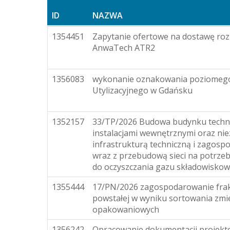
ID
NAZWA
Do
1354451
Zapytanie ofertowe na dostawę ro
terminu
AnwaTech ATR2
składania
1356083
wykonanie oznakowania poziomego
Utylizacyjnego w Gdańsku
1352157
33/TP/2026 Budowa budynku techn
instalacjami wewnętrznymi oraz ni
infrastrukturą techniczną i zagos
wraz z przebudową sieci na potrzeb
do oczyszczania gazu składowisko
1355444
17/PN/2026 zagospodarowanie frakc
powstałej w wyniku sortowania zm
opakowaniowych
1356242
Opracowanie dokumentacji projekt