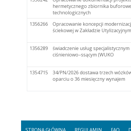
hermetycznego zbiornika buforow
technologicznych
1356266
Opracowanie koncepcji modernizac
ściekowej w Zakładzie Utylizacyjnym
1356289
świadczenie usług specjalistyczny
ciśnieniowo–ssącym (WUKO
1354715
34/PN/2026 dostawa trzech wózków
oparciu o 36 miesięczny wynajem
STRONA GŁÓWNA
REGULAMIN
FAQ