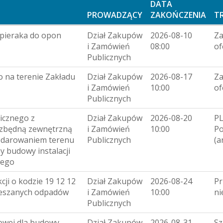
DATA
PROWADZĄCY
ZAKOŃCZENIA
T
zpieraka do opon
Dział Zakupów
2026-08-10
Za
i Zamówień
08:00
of
Publicznych
 na terenie Zakładu
Dział Zakupów
2026-08-17
Za
i Zamówień
10:00
of
Publicznych
icznego z
Dział Zakupów
2026-08-20
PL
ezbędną zewnętrzną
i Zamówień
10:00
P
podarowaniem terenu
Publicznych
(a
y budowy instalacji
wego
ji o kodzie 19 12 12
Dział Zakupów
2026-08-24
Pr
ieszanych odpadów
i Zamówień
10:00
ni
Publicznych
owej dla budowy
Dział Zakupów
2026-08-31
Sz