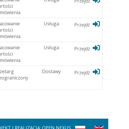
Przejdź
rtości
mówienia
acowanie
Usługa
Przejdź
rtości
mówienia
acowanie
Usługa
Przejdź
rtości
mówienia
zetarg
Dostawy
Przejdź
eograniczony
JEKT I REALIZACJA: OPEN NEXUS