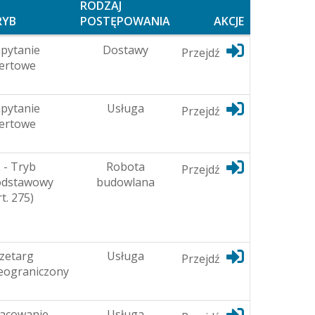
RODZAJ
RYB
POSTĘPOWANIA
AKCJE
pytanie
Dostawy
Przejdź
ertowe
pytanie
Usługa
Przejdź
ertowe
 - Tryb
Robota
Przejdź
odstawowy
budowlana
rt. 275)
zetarg
Usługa
Przejdź
eograniczony
acowanie
Usługa