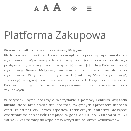
Największa
Większa
Domyślna
Zmiana
czcionka
czcionka
czcionka
kontrastu
Platforma Zakupowa
Witamy na platformie zakupowej 
Gminy Mrągowo
.

Platforma zakupowa Open Nexus to narzędzie do przejrzystej komunikacji z 
wykonawcami. Wykonawcy składają oferty bezpośrednio na stronie danego 
postępowania, w którym zamierzają wziąć udział. Jeśli chcą Państwo zostać 
wykonawcą 
Gminy Mrągowo
, zachęcamy do zapisania się do grup 
wykonawców. W tym celu należy odwiedzić zakładkę "Zostań wykonawcą", 
zaznaczyć kategorię oraz zostawić adres e-mail. Dzięki temu będziecie 
Państwo na bieżąco informowani o wystawianych przez nas postępowaniach 
zakupowych.

W przypadku pytań prosimy o skorzystanie z pomocy 
Centrum Wsparcia 
Klienta
, które udziela wszelkich informacji związanych z procesem składania 
ofert, rejestracji czy innych aspektów technicznych platformy, dostępne 
codziennie od poniedziałku do piątku w godz. od 8.00 do 17.00 pod nr tel. 
22 
101 02 02.
 Zapraszamy do współpracy wszystkich solidnych wykonawców.