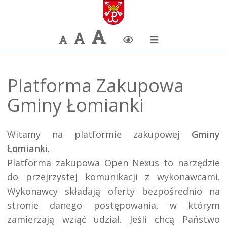
Największa
Większa
Domyślna
Zmiana
czcionka
czcionka
czcionka
kontrastu
Platforma Zakupowa
Gminy Łomianki
Witamy na platformie zakupowej 
Gminy 
Łomianki
.

Platforma zakupowa Open Nexus to narzędzie 
do przejrzystej komunikacji z wykonawcami. 
Wykonawcy składają oferty bezpośrednio na 
stronie danego postępowania, w którym 
zamierzają wziąć udział. Jeśli chcą Państwo 