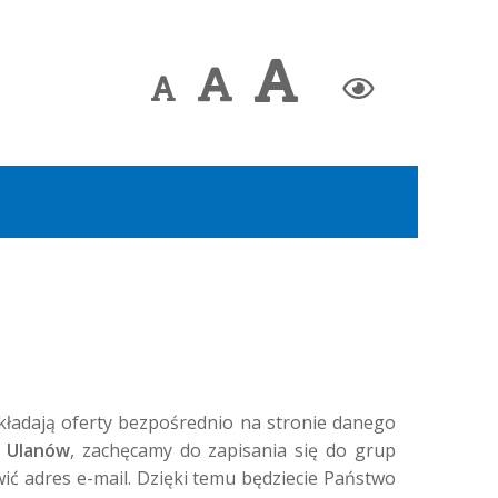
Największa
Większa
Domyślna
Zmiana
czcionka
czcionka
czcionka
kontrastu
adają oferty bezpośrednio na stronie danego 
a Ulanów
, zachęcamy do zapisania się do grup 
ć adres e-mail. Dzięki temu będziecie Państwo 