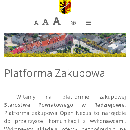
Największa
Większa
Domyślna
Zmiana
czcionka
czcionka
czcionka
kontrastu
Platforma Zakupowa
Witamy na platformie zakupowej
Starostwa Powiatowego w Radziejowie
.
Platforma zakupowa Open Nexus to narzędzie
do przejrzystej komunikacji z wykonawcami.
Wykonawcy składają oferty bezpośrednio na