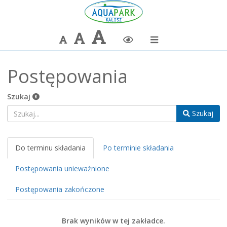
Największa
Większa
Domyślna
Zmiana
czcionka
czcionka
czcionka
kontrastu
Postępowania
Szukaj
Szukaj
Do terminu składania
Po terminie składania
Postępowania unieważnione
Postępowania zakończone
Brak wyników w tej zakładce.