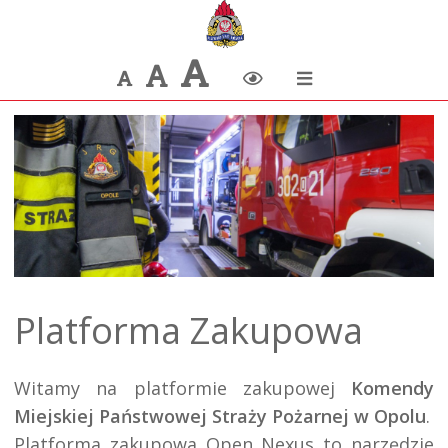
Największa
Większa
Domyślna
Zmiana
czcionka
czcionka
czcionka
kontrastu
Platforma Zakupowa
Witamy na platformie zakupowej 
Komendy 
Miejskiej Państwowej Straży Pożarnej w Opolu
.

Platforma zakupowa Open Nexus to narzędzie 