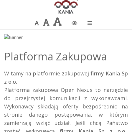
Największa
Większa
Domyślna
Zmiana
czcionka
czcionka
czcionka
kontrastu
Platforma Zakupowa
Witamy na platformie zakupowej 
firmy Kania Sp 
z o.o.
Platforma zakupowa Open Nexus to narzędzie 
do przejrzystej komunikacji z wykonawcami. 
Wykonawcy składają oferty bezpośrednio na 
stronie danego postępowania, w którym 
zamierzają wziąć udział. Jeśli chcą Państwo 
zostać wykonawcą 
firmy Kania Sp z o.o.
, 